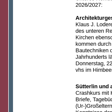
2026/2027:
Architekturge
Klaus J. Loder
des unteren Re
Kirchen ebenso
kommen durch 
Bautechniken d
Jahrhunderts lä
Donnerstag, 22.
vhs im Himbeer
Sütterlin und 
Crashkurs mit 
Briefe, Tagebü
(Ur-)Großelter