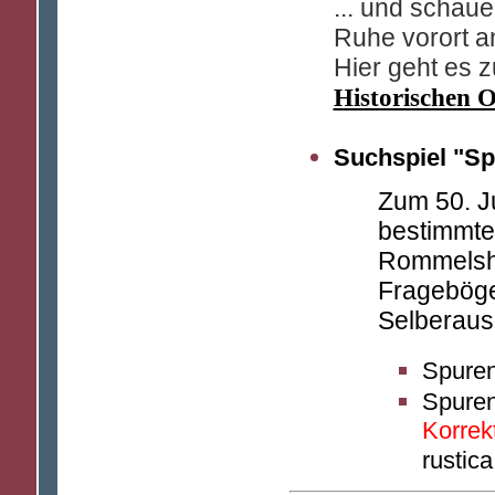
... und schaue
Ruhe vorort a
Hier geht es 
Historischen 
Suchspiel "S
Zum 50. J
bestimmte 
Rommelsha
Frageböge
Selberaus
Spuren
Spuren
Korrek
rustic