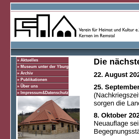
Die nächst
» Aktuelles
» Museum unter der Yburg
» Archiv
22. August 20
» Publikationen
25. Septembe
» Über uns
» Impressum&Datenschutz
(Nachkriegszeit
sorgen die Lan
8. Oktober 20
Neuauflage se
Begegnungsstä